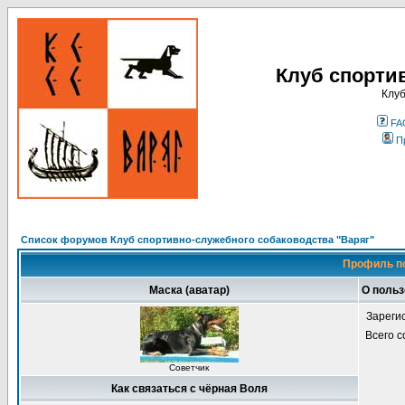
Клуб спорти
Клуб
FA
П
Список форумов Клуб спортивно-служебного собаководства "Варяг"
Профиль п
Маска (аватар)
О польз
Зареги
Всего 
Советчик
Как связаться с чёрная Воля