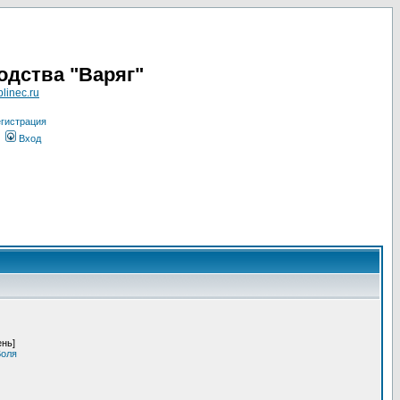
одства "Варяг"
linec.ru
гистрация
Вход
ень]
Воля