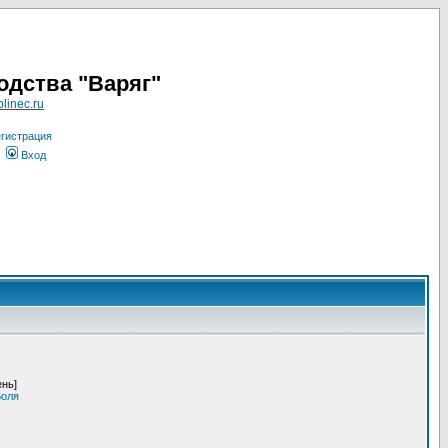
одства "Варяг"
linec.ru
гистрация
Вход
ень]
Воля