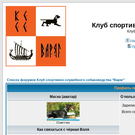
Клуб спорти
Клуб
FA
П
Список форумов Клуб спортивно-служебного собаководства "Варяг"
Профиль п
Маска (аватар)
О польз
Зареги
Всего 
Советчик
Как связаться с чёрная Воля