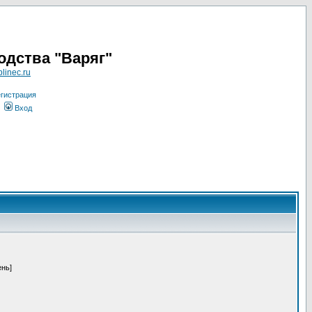
одства "Варяг"
linec.ru
гистрация
Вход
ень]