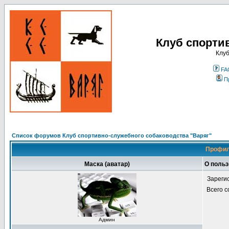
Клуб спорти
Клуб
FA
П
Список форумов Клуб спортивно-служебного собаководства "Варяг"
Профил
Маска (аватар)
О польз
Зареги
Всего 
Админ