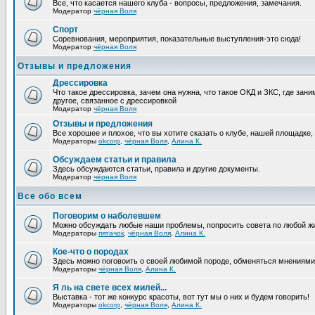
Все, что касается нашего клуба - вопросы, предложения, замечания.
Модератор
чёрная Воля
Спорт
Соревнования, мероприятия, показательные выступления-это сюда!
Модератор
чёрная Воля
Отзывы и предложения
Дрессировка
Что такое дрессировка, зачем она нужна, что такое ОКД и ЗКС, где зани
другое, связанное с дрессировкой
Модератор
чёрная Воля
Отзывы и предложения
Все хорошее и плохое, что вы хотите сказать о клубе, нашей площадке,
Модераторы
okcorp
,
чёрная Воля
,
Алина К.
Обсуждаем статьи и правила
Здесь обсуждаются статьи, правила и другие документы.
Модератор
чёрная Воля
Все обо всем
Поговорим о наболевшем
Можно обсуждать любые наши проблемы, попросить совета по любой жи
Модераторы
пятачок
,
чёрная Воля
,
Алина К.
Кое-что о породах
Здесь можно поговоить о своей любимой породе, обменяться мнениями, 
Модераторы
чёрная Воля
,
Алина К.
Я ль на свете всех милей...
Выставка - тот же конкурс красоты, вот тут мы о них и будем говорить!
Модераторы
okcorp
,
чёрная Воля
,
Алина К.