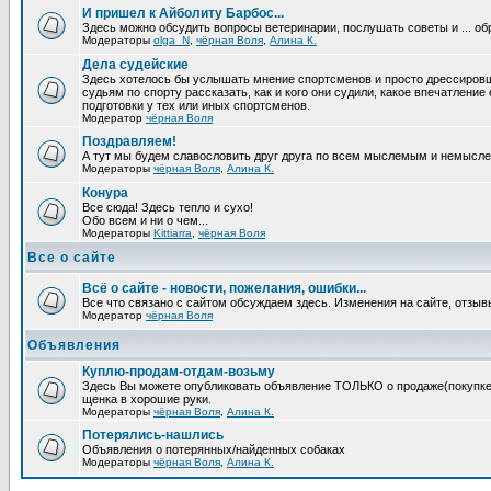
И пришел к Айболиту Барбос...
Здесь можно обсудить вопросы ветеринарии, послушать советы и ... об
Модераторы
olga_N
,
чёрная Воля
,
Алина К.
Дела судейские
Здесь хотелось бы услышать мнение спортсменов и просто дрессировщи
судьям по спорту рассказать, как и кого они судили, какое впечатление
подготовки у тех или иных спортсменов.
Модератор
чёрная Воля
Поздравляем!
А тут мы будем славословить друг друга по всем мыслемым и немысл
Модераторы
чёрная Воля
,
Алина К.
Конура
Все сюда! Здесь тепло и сухо!
Обо всем и ни о чем...
Модераторы
Kittiarra
,
чёрная Воля
Все о сайте
Всё о сайте - новости, пожелания, ошибки...
Все что связано с сайтом обсуждаем здесь. Изменения на сайте, отзыв
Модератор
чёрная Воля
Объявления
Куплю-продам-отдам-возьму
Здесь Вы можете опубликовать объявление ТОЛЬКО о продаже(покупке) с
щенка в хорошие руки.
Модераторы
чёрная Воля
,
Алина К.
Потерялись-нашлись
Объявления о потерянных/найденных собаках
Модераторы
чёрная Воля
,
Алина К.