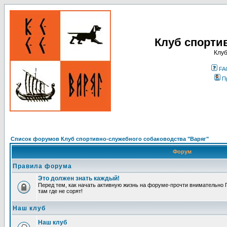
Клуб спорти
Клуб
FA
П
Список форумов Клуб спортивно-служебного собаководства "Варяг"
Форум
Правила форума
Это должен знать каждый!
Перед тем, как начать активную жизнь на форуме-прочти внимательно П
там где не сорят!
Наш клуб
Наш клуб