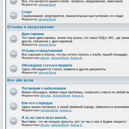
Все, что касается нашего клуба - вопросы, предложения, замечания.
Модератор
чёрная Воля
Спорт
Соревнования, мероприятия, показательные выступления-это сюда!
Модератор
чёрная Воля
Отзывы и предложения
Дрессировка
Что такое дрессировка, зачем она нужна, что такое ОКД и ЗКС, где зани
другое, связанное с дрессировкой
Модератор
чёрная Воля
Отзывы и предложения
Все хорошее и плохое, что вы хотите сказать о клубе, нашей площадке,
Модераторы
okcorp
,
чёрная Воля
,
Алина К.
Обсуждаем статьи и правила
Здесь обсуждаются статьи, правила и другие документы.
Модератор
чёрная Воля
Все обо всем
Поговорим о наболевшем
Можно обсуждать любые наши проблемы, попросить совета по любой жи
Модераторы
пятачок
,
чёрная Воля
,
Алина К.
Кое-что о породах
Здесь можно поговоить о своей любимой породе, обменяться мнениями, 
Модераторы
чёрная Воля
,
Алина К.
Я ль на свете всех милей...
Выставка - тот же конкурс красоты, вот тут мы о них и будем говорить!
Модераторы
okcorp
,
чёрная Воля
,
Алина К.