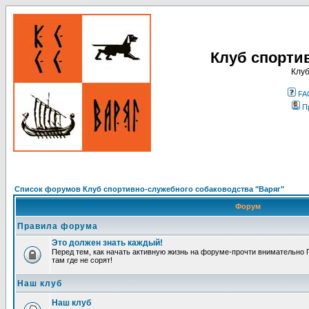
Клуб спорти
Клуб
FA
П
Список форумов Клуб спортивно-служебного собаководства "Варяг"
Форум
Правила форума
Это должен знать каждый!
Перед тем, как начать активную жизнь на форуме-прочти внимательно П
там где не сорят!
Наш клуб
Наш клуб