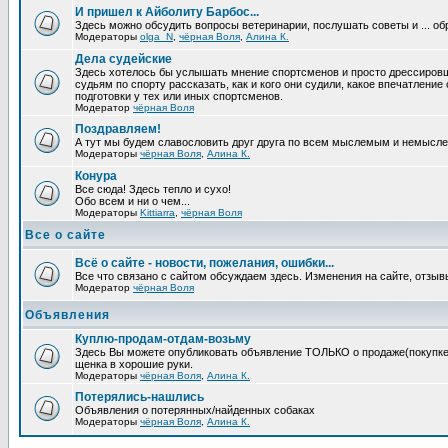
И пришел к Айболиту Барбос...
Здесь можно обсудить вопросы ветеринарии, послушать советы и ... об
Модераторы
olga_N
,
чёрная Воля
,
Алина К.
Дела судейские
Здесь хотелось бы услышать мнение спортсменов и просто дрессировщи
судьям по спорту рассказать, как и кого они судили, какое впечатление
подготовки у тех или иных спортсменов.
Модератор
чёрная Воля
Поздравляем!
А тут мы будем славословить друг друга по всем мыслемым и немысл
Модераторы
чёрная Воля
,
Алина К.
Конура
Все сюда! Здесь тепло и сухо!
Обо всем и ни о чем...
Модераторы
Kittiarra
,
чёрная Воля
Все о сайте
Всё о сайте - новости, пожелания, ошибки...
Все что связано с сайтом обсуждаем здесь. Изменения на сайте, отзыв
Модератор
чёрная Воля
Объявления
Куплю-продам-отдам-возьму
Здесь Вы можете опубликовать объявление ТОЛЬКО о продаже(покупке) с
щенка в хорошие руки.
Модераторы
чёрная Воля
,
Алина К.
Потерялись-нашлись
Объявления о потерянных/найденных собаках
Модераторы
чёрная Воля
,
Алина К.