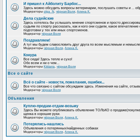
И пришел к Айболиту Барбос...
Здесь можно обсудить вопросы ветеринарии, послушать советы и ... об
Модераторы
olga_N
,
чёрная Воля
,
Алина К.
Дела судейские
Здесь хотелось бы услышать мнение спортсменов и просто дрессировщи
судьям по спорту рассказать, как и кого они судили, какое впечатление
подготовки у тех или иных спортсменов.
Модератор
чёрная Воля
Поздравляем!
А тут мы будем славословить друг друга по всем мыслемым и немысл
Модераторы
чёрная Воля
,
Алина К.
Конура
Все сюда! Здесь тепло и сухо!
Обо всем и ни о чем...
Модераторы
Kittiarra
,
чёрная Воля
Все о сайте
Всё о сайте - новости, пожелания, ошибки...
Все что связано с сайтом обсуждаем здесь. Изменения на сайте, отзыв
Модератор
чёрная Воля
Объявления
Куплю-продам-отдам-возьму
Здесь Вы можете опубликовать объявление ТОЛЬКО о продаже(покупке) с
щенка в хорошие руки.
Модераторы
чёрная Воля
,
Алина К.
Потерялись-нашлись
Объявления о потерянных/найденных собаках
Модераторы
чёрная Воля
,
Алина К.