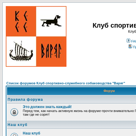
Клуб спорти
Клуб
FA
П
Список форумов Клуб спортивно-служебного собаководства "Варяг"
Форум
Правила форума
Это должен знать каждый!
Перед тем, как начать активную жизнь на форуме-прочти внимательно П
там где не сорят!
Наш клуб
Наш клуб