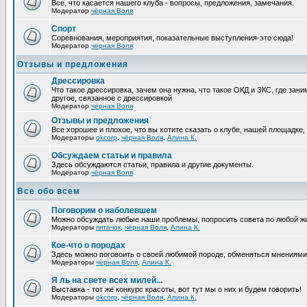
Все, что касается нашего клуба - вопросы, предложения, замечания.
Модератор
чёрная Воля
Спорт
Соревнования, мероприятия, показательные выступления-это сюда!
Модератор
чёрная Воля
Отзывы и предложения
Дрессировка
Что такое дрессировка, зачем она нужна, что такое ОКД и ЗКС, где зани
другое, связанное с дрессировкой
Модератор
чёрная Воля
Отзывы и предложения
Все хорошее и плохое, что вы хотите сказать о клубе, нашей площадке,
Модераторы
okcorp
,
чёрная Воля
,
Алина К.
Обсуждаем статьи и правила
Здесь обсуждаются статьи, правила и другие документы.
Модератор
чёрная Воля
Все обо всем
Поговорим о наболевшем
Можно обсуждать любые наши проблемы, попросить совета по любой жи
Модераторы
пятачок
,
чёрная Воля
,
Алина К.
Кое-что о породах
Здесь можно поговоить о своей любимой породе, обменяться мнениями, 
Модераторы
чёрная Воля
,
Алина К.
Я ль на свете всех милей...
Выставка - тот же конкурс красоты, вот тут мы о них и будем говорить!
Модераторы
okcorp
,
чёрная Воля
,
Алина К.