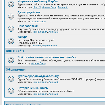
И пришел к Айболиту Барбос...
Здесь можно обсудить вопросы ветеринарии, послушать советы и ... об
Модераторы
olga_N
,
чёрная Воля
,
Алина К.
Дела судейские
Здесь хотелось бы услышать мнение спортсменов и просто дрессировщико
организации соревнований, каков уровень подготовки у тех или иных с
Модератор
чёрная Воля
Поздравляем!
А тут мы будем славословить друг друга по всем мыслемым и немысл
Модераторы
чёрная Воля
,
Алина К.
Конура
Все сюда! Здесь тепло и сухо!
Обо всем и ни о чем...
Модераторы
Kittiarra
,
чёрная Воля
Все о сайте
Всё о сайте - новости, пожелания, ошибки...
Все что связано с сайтом обсуждаем здесь. Изменения на сайте, отзыв
Модератор
чёрная Воля
Объявления
Куплю-продам-отдам-возьму
Здесь Вы можете опубликовать объявление ТОЛЬКО о продаже(покупке) с
Модераторы
чёрная Воля
,
Алина К.
Потерялись-нашлись
Объявления о потерянных/найденных собаках
Модераторы
чёрная Воля
,
Алина К.