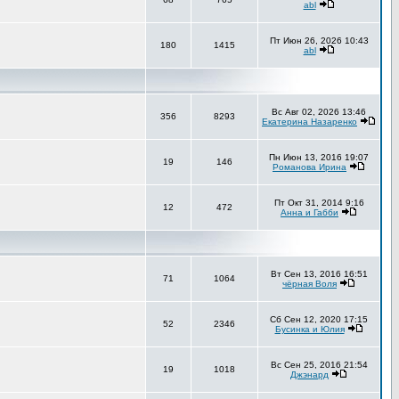
abl
Пт Июн 26, 2026 10:43
180
1415
abl
Вс Авг 02, 2026 13:46
356
8293
Екатерина Назаренко
Пн Июн 13, 2016 19:07
19
146
Романова Ирина
Пт Окт 31, 2014 9:16
12
472
Анна и Габби
Вт Сен 13, 2016 16:51
71
1064
чёрная Воля
Сб Сен 12, 2020 17:15
52
2346
Бусинка и Юлия
Вс Сен 25, 2016 21:54
19
1018
Джэнард