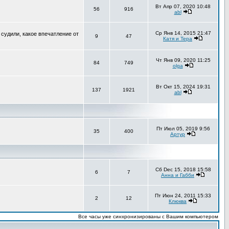
Вт Апр 07, 2020 10:48
56
916
abl
Ср Янв 14, 2015 21:47
 судили, какое впечатление от
9
47
Катя и Тера
Чт Янв 09, 2020 11:25
84
749
olga
Вт Окт 15, 2024 19:31
137
1921
abl
Пт Июл 05, 2019 9:56
35
400
Артур
Сб Dec 15, 2018 15:58
6
7
Анна и Габби
Пт Июн 24, 2011 15:33
2
12
Клюква
Все часы уже синхронизированы с Вашим компьютером