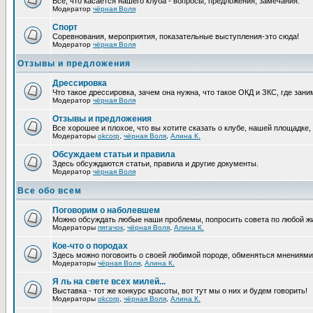
Все, что касается нашего клуба - вопросы, предложения, замечания.
Модератор
чёрная Воля
Спорт
Соревнования, мероприятия, показательные выступления-это сюда!
Модератор
чёрная Воля
Отзывы и предложения
Дрессировка
Что такое дрессировка, зачем она нужна, что такое ОКД и ЗКС, где зани
Модератор
чёрная Воля
Отзывы и предложения
Все хорошее и плохое, что вы хотите сказать о клубе, нашей площадке,
Модераторы
okcorp
,
чёрная Воля
,
Алина К.
Обсуждаем статьи и правила
Здесь обсуждаются статьи, правила и другие документы.
Модератор
чёрная Воля
Все обо всем
Поговорим о наболевшем
Можно обсуждать любые наши проблемы, попросить совета по любой жи
Модераторы
пятачок
,
чёрная Воля
,
Алина К.
Кое-что о породах
Здесь можно поговоить о своей любимой породе, обменяться мнениями, 
Модераторы
чёрная Воля
,
Алина К.
Я ль на свете всех милей...
Выставка - тот же конкурс красоты, вот тут мы о них и будем говорить!
Модераторы
okcorp
,
чёрная Воля
,
Алина К.