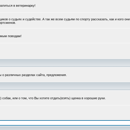
ратиться в ветеринарку!
в о судьях и судействе. А так же всем судьям по спорту рассказать, как и кого они
портсменов.
емым поводам!
ы о различных разделах сайта, предложения.
обак, или о том, что Вы хотите отдать(взять) щенка в хорошие руки.