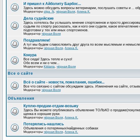
И пришел к Айболиту Барбос...
Здесь можно обсудить вопросы ветеринарии, послушать советы и ... об
Модераторы
olga_N
,
чёрная Воля
,
Алина К.
Дела судейские
Здесь хотелось бы услышать мнение спортсменов и просто дрессировщи
судьям по спорту рассказать, как и кого они судили, какое впечатление
подготовки у тех или иных спортсменов.
Модератор
чёрная Воля
Поздравляем!
А тут мы будем славословить друг друга по всем мыслемым и немысл
Модераторы
чёрная Воля
,
Алина К.
Конура
Все сюда! Здесь тепло и сухо!
Обо всем и ни о чем...
Модераторы
Kittiarra
,
чёрная Воля
Все о сайте
Всё о сайте - новости, пожелания, ошибки...
Все что связано с сайтом обсуждаем здесь. Изменения на сайте, отзыв
Модератор
чёрная Воля
Объявления
Куплю-продам-отдам-возьму
Здесь Вы можете опубликовать объявление ТОЛЬКО о продаже(покупке) с
щенка в хорошие руки.
Модераторы
чёрная Воля
,
Алина К.
Потерялись-нашлись
Объявления о потерянных/найденных собаках
Модераторы
чёрная Воля
,
Алина К.