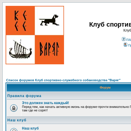
Клуб спорти
Клуб
FA
П
Список форумов Клуб спортивно-служебного собаководства "Варяг"
Форум
Правила форума
Это должен знать каждый!
Перед тем, как начать активную жизнь на форуме-прочти внимательно П
там где не сорят!
Наш клуб
Наш клуб