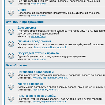
Все, что касается нашего клуба - вопросы, предложения, замечания.
Модератор
чёрная Воля
Спорт
Соревнования, мероприятия, показательные выступления-это сюда!
Модератор
чёрная Воля
Отзывы и предложения
Дрессировка
Что такое дрессировка, зачем она нужна, что такое ОКД и ЗКС, где зани
другое, связанное с дрессировкой
Модератор
чёрная Воля
Отзывы и предложения
Все хорошее и плохое, что вы хотите сказать о клубе, нашей площадке,
Модераторы
okcorp
,
чёрная Воля
,
Алина К.
Обсуждаем статьи и правила
Здесь обсуждаются статьи, правила и другие документы.
Модератор
чёрная Воля
Все обо всем
Поговорим о наболевшем
Можно обсуждать любые наши проблемы, попросить совета по любой жи
Модераторы
пятачок
,
чёрная Воля
,
Алина К.
Кое-что о породах
Здесь можно поговоить о своей любимой породе, обменяться мнениями, 
Модераторы
чёрная Воля
,
Алина К.
Я ль на свете всех милей...
Выставка - тот же конкурс красоты, вот тут мы о них и будем говорить!
Модераторы
okcorp
,
чёрная Воля
,
Алина К.