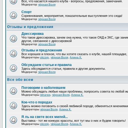
Все, что касается нашего клуба - вопросы, предложения, замечания.
Модератор
чёрная Воля
Спорт
Соревнования, мероприятия, показательные выступления-это сюда!
Модератор
чёрная Воля
Отзывы и предложения
Дрессировка
Что такое дрессировка, зачем она нужна, что такое ОКД и ЗКС, где зани
другое, связанное с дрессировкой
Модератор
чёрная Воля
Отзывы и предложения
Все хорошее и плохое, что вы хотите сказать о клубе, нашей площадке,
Модераторы
okcorp
,
чёрная Воля
,
Алина К.
Обсуждаем статьи и правила
Здесь обсуждаются статьи, правила и другие документы.
Модератор
чёрная Воля
Все обо всем
Поговорим о наболевшем
Можно обсуждать любые наши проблемы, попросить совета по любой жи
Модераторы
пятачок
,
чёрная Воля
,
Алина К.
Кое-что о породах
Здесь можно поговоить о своей любимой породе, обменяться мнениями, 
Модераторы
чёрная Воля
,
Алина К.
Я ль на свете всех милей...
Выставка - тот же конкурс красоты, вот тут мы о них и будем говорить!
Модераторы
okcorp
,
чёрная Воля
,
Алина К.