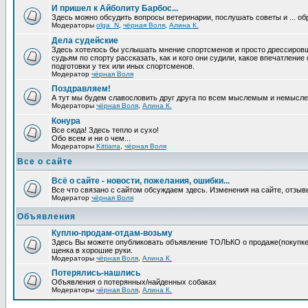
И пришел к Айболиту Барбос...
Здесь можно обсудить вопросы ветеринарии, послушать советы и ... об
Модераторы
olga_N
,
чёрная Воля
,
Алина К.
Дела судейские
Здесь хотелось бы услышать мнение спортсменов и просто дрессировщи
судьям по спорту рассказать, как и кого они судили, какое впечатление
подготовки у тех или иных спортсменов.
Модератор
чёрная Воля
Поздравляем!
А тут мы будем славословить друг друга по всем мыслемым и немысл
Модераторы
чёрная Воля
,
Алина К.
Конура
Все сюда! Здесь тепло и сухо!
Обо всем и ни о чем...
Модераторы
Kittiarra
,
чёрная Воля
Все о сайте
Всё о сайте - новости, пожелания, ошибки...
Все что связано с сайтом обсуждаем здесь. Изменения на сайте, отзыв
Модератор
чёрная Воля
Объявления
Куплю-продам-отдам-возьму
Здесь Вы можете опубликовать объявление ТОЛЬКО о продаже(покупке) с
щенка в хорошие руки.
Модераторы
чёрная Воля
,
Алина К.
Потерялись-нашлись
Объявления о потерянных/найденных собаках
Модераторы
чёрная Воля
,
Алина К.