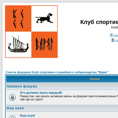
Клуб спорти
Клуб
FA
П
Список форумов Клуб спортивно-служебного собаководства "Варяг"
Форум
Правила форума
Это должен знать каждый!
Перед тем, как начать активную жизнь на форуме-прочти внимательно П
там где не сорят!
Наш клуб
Наш клуб