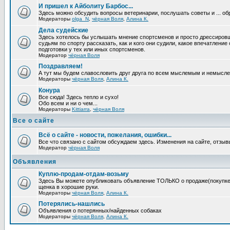
И пришел к Айболиту Барбос...
Здесь можно обсудить вопросы ветеринарии, послушать советы и ... об
Модераторы
olga_N
,
чёрная Воля
,
Алина К.
Дела судейские
Здесь хотелось бы услышать мнение спортсменов и просто дрессировщи
судьям по спорту рассказать, как и кого они судили, какое впечатление
подготовки у тех или иных спортсменов.
Модератор
чёрная Воля
Поздравляем!
А тут мы будем славословить друг друга по всем мыслемым и немысл
Модераторы
чёрная Воля
,
Алина К.
Конура
Все сюда! Здесь тепло и сухо!
Обо всем и ни о чем...
Модераторы
Kittiarra
,
чёрная Воля
Все о сайте
Всё о сайте - новости, пожелания, ошибки...
Все что связано с сайтом обсуждаем здесь. Изменения на сайте, отзыв
Модератор
чёрная Воля
Объявления
Куплю-продам-отдам-возьму
Здесь Вы можете опубликовать объявление ТОЛЬКО о продаже(покупке) с
щенка в хорошие руки.
Модераторы
чёрная Воля
,
Алина К.
Потерялись-нашлись
Объявления о потерянных/найденных собаках
Модераторы
чёрная Воля
,
Алина К.