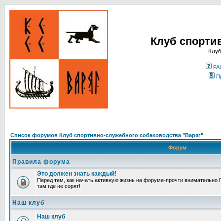
Клуб спорти
Клуб
FA
П
Список форумов Клуб спортивно-служебного собаководства "Варяг"
Форум
Правила форума
Это должен знать каждый!
Перед тем, как начать активную жизнь на форуме-прочти внимательно П
там где не сорят!
Наш клуб
Наш клуб