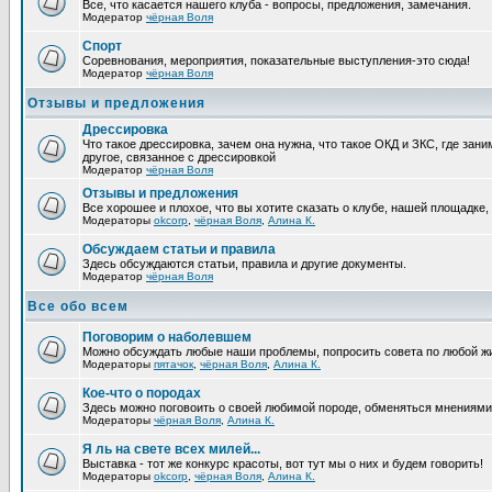
Все, что касается нашего клуба - вопросы, предложения, замечания.
Модератор
чёрная Воля
Спорт
Соревнования, мероприятия, показательные выступления-это сюда!
Модератор
чёрная Воля
Отзывы и предложения
Дрессировка
Что такое дрессировка, зачем она нужна, что такое ОКД и ЗКС, где зани
другое, связанное с дрессировкой
Модератор
чёрная Воля
Отзывы и предложения
Все хорошее и плохое, что вы хотите сказать о клубе, нашей площадке,
Модераторы
okcorp
,
чёрная Воля
,
Алина К.
Обсуждаем статьи и правила
Здесь обсуждаются статьи, правила и другие документы.
Модератор
чёрная Воля
Все обо всем
Поговорим о наболевшем
Можно обсуждать любые наши проблемы, попросить совета по любой жи
Модераторы
пятачок
,
чёрная Воля
,
Алина К.
Кое-что о породах
Здесь можно поговоить о своей любимой породе, обменяться мнениями, 
Модераторы
чёрная Воля
,
Алина К.
Я ль на свете всех милей...
Выставка - тот же конкурс красоты, вот тут мы о них и будем говорить!
Модераторы
okcorp
,
чёрная Воля
,
Алина К.