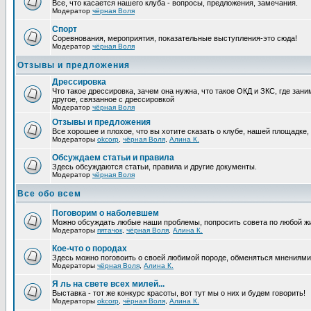
Все, что касается нашего клуба - вопросы, предложения, замечания.
Модератор
чёрная Воля
Спорт
Соревнования, мероприятия, показательные выступления-это сюда!
Модератор
чёрная Воля
Отзывы и предложения
Дрессировка
Что такое дрессировка, зачем она нужна, что такое ОКД и ЗКС, где зани
другое, связанное с дрессировкой
Модератор
чёрная Воля
Отзывы и предложения
Все хорошее и плохое, что вы хотите сказать о клубе, нашей площадке,
Модераторы
okcorp
,
чёрная Воля
,
Алина К.
Обсуждаем статьи и правила
Здесь обсуждаются статьи, правила и другие документы.
Модератор
чёрная Воля
Все обо всем
Поговорим о наболевшем
Можно обсуждать любые наши проблемы, попросить совета по любой жи
Модераторы
пятачок
,
чёрная Воля
,
Алина К.
Кое-что о породах
Здесь можно поговоить о своей любимой породе, обменяться мнениями, 
Модераторы
чёрная Воля
,
Алина К.
Я ль на свете всех милей...
Выставка - тот же конкурс красоты, вот тут мы о них и будем говорить!
Модераторы
okcorp
,
чёрная Воля
,
Алина К.