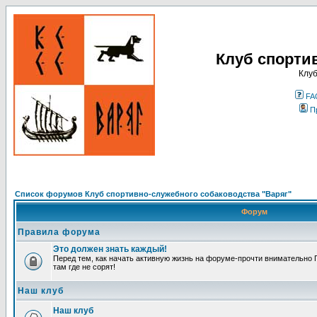
Клуб спорти
Клуб
FA
П
Список форумов Клуб спортивно-служебного собаководства "Варяг"
Форум
Правила форума
Это должен знать каждый!
Перед тем, как начать активную жизнь на форуме-прочти внимательно П
там где не сорят!
Наш клуб
Наш клуб