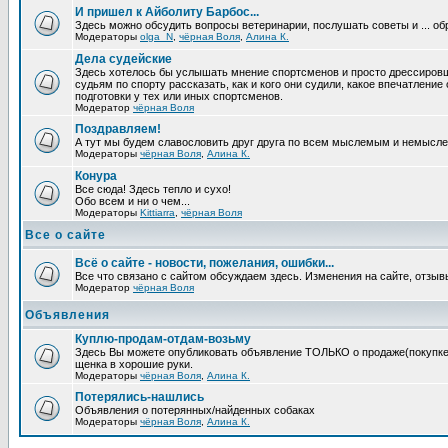
И пришел к Айболиту Барбос...
Здесь можно обсудить вопросы ветеринарии, послушать советы и ... об
Модераторы
olga_N
,
чёрная Воля
,
Алина К.
Дела судейские
Здесь хотелось бы услышать мнение спортсменов и просто дрессировщи
судьям по спорту рассказать, как и кого они судили, какое впечатление
подготовки у тех или иных спортсменов.
Модератор
чёрная Воля
Поздравляем!
А тут мы будем славословить друг друга по всем мыслемым и немысл
Модераторы
чёрная Воля
,
Алина К.
Конура
Все сюда! Здесь тепло и сухо!
Обо всем и ни о чем...
Модераторы
Kittiarra
,
чёрная Воля
Все о сайте
Всё о сайте - новости, пожелания, ошибки...
Все что связано с сайтом обсуждаем здесь. Изменения на сайте, отзыв
Модератор
чёрная Воля
Объявления
Куплю-продам-отдам-возьму
Здесь Вы можете опубликовать объявление ТОЛЬКО о продаже(покупке) с
щенка в хорошие руки.
Модераторы
чёрная Воля
,
Алина К.
Потерялись-нашлись
Объявления о потерянных/найденных собаках
Модераторы
чёрная Воля
,
Алина К.