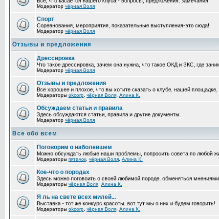
Все, что касается нашего клуба - вопросы, предложения, замечания.
Модератор
чёрная Воля
Спорт
Соревнования, мероприятия, показательные выступления-это сюда!
Модератор
чёрная Воля
Отзывы и предложения
Дрессировка
Что такое дрессировка, зачем она нужна, что такое ОКД и ЗКС, где зани
Модератор
чёрная Воля
Отзывы и предложения
Все хорошее и плохое, что вы хотите сказать о клубе, нашей площадке,
Модераторы
okcorp
,
чёрная Воля
,
Алина К.
Обсуждаем статьи и правила
Здесь обсуждаются статьи, правила и другие документы.
Модератор
чёрная Воля
Все обо всем
Поговорим о наболевшем
Можно обсуждать любые наши проблемы, попросить совета по любой жи
Модераторы
пятачок
,
чёрная Воля
,
Алина К.
Кое-что о породах
Здесь можно поговоить о своей любимой породе, обменяться мнениями, 
Модераторы
чёрная Воля
,
Алина К.
Я ль на свете всех милей...
Выставка - тот же конкурс красоты, вот тут мы о них и будем говорить!
Модераторы
okcorp
,
чёрная Воля
,
Алина К.