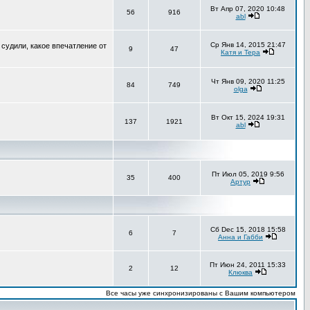
Вт Апр 07, 2020 10:48
56
916
abl
Ср Янв 14, 2015 21:47
 судили, какое впечатление от
9
47
Катя и Тера
Чт Янв 09, 2020 11:25
84
749
olga
Вт Окт 15, 2024 19:31
137
1921
abl
Пт Июл 05, 2019 9:56
35
400
Артур
Сб Dec 15, 2018 15:58
6
7
Анна и Габби
Пт Июн 24, 2011 15:33
2
12
Клюква
Все часы уже синхронизированы с Вашим компьютером