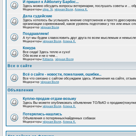
И пришел к Айболиту Барбос...
Здесь можно обсудить вопросы ветеринарии, послушать советы и ... об
Модераторы
olga_N
,
чёрная Воля
,
Алина К.
Дела судейские
Здесь хотелось бы услышать мнение спортсменов и просто дрессировщико
организации соревнований, каков уровень подготовки у тех или иных с
Модератор
чёрная Воля
Поздравляем!
А тут мы будем славословить друг друга по всем мыслемым и немысл
Модераторы
чёрная Воля
,
Алина К.
Конура
Все сюда! Здесь тепло и сухо!
Обо всем и ни о чем...
Модераторы
Kittiarra
,
чёрная Воля
Все о сайте
Всё о сайте - новости, пожелания, ошибки...
Все что связано с сайтом обсуждаем здесь. Изменения на сайте, отзыв
Модератор
чёрная Воля
Объявления
Куплю-продам-отдам-возьму
Здесь Вы можете опубликовать объявление ТОЛЬКО о продаже(покупке) с
Модераторы
чёрная Воля
,
Алина К.
Потерялись-нашлись
Объявления о потерянных/найденных собаках
Модераторы
чёрная Воля
,
Алина К.