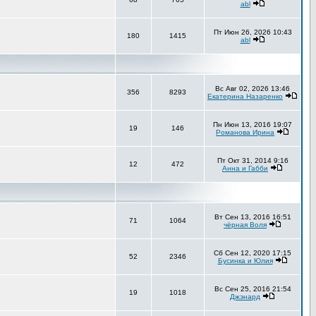
abl
Пт Июн 26, 2026 10:43
180
1415
abl
Вс Авг 02, 2026 13:46
356
8293
Екатерина Назаренко
Пн Июн 13, 2016 19:07
19
146
Романова Ирина
Пт Окт 31, 2014 9:16
12
472
Анна и Габби
Вт Сен 13, 2016 16:51
71
1064
чёрная Воля
Сб Сен 12, 2020 17:15
52
2346
Бусинка и Юлия
Вс Сен 25, 2016 21:54
19
1018
Джэнард