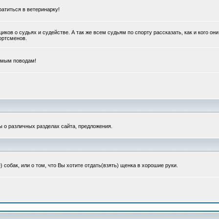
ратиться в ветеринарку!
в о судьях и судействе. А так же всем судьям по спорту рассказать, как и кого они
портсменов.
емым поводам!
ы о различных разделах сайта, предложения.
обак, или о том, что Вы хотите отдать(взять) щенка в хорошие руки.