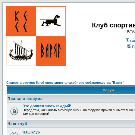
Клуб спорти
Клуб
FA
П
Список форумов Клуб спортивно-служебного собаководства "Варяг"
Форум
Правила форума
Это должен знать каждый!
Перед тем, как начать активную жизнь на форуме-прочти внимательно П
там где не сорят!
Наш клуб
Наш клуб