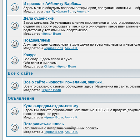
И пришел к Айболиту Барбос...
Здесь можно обсудить вопросы ветеринарии, послушать советы и ... об
Модераторы
olga_N
,
чёрная Воля
,
Алина К.
Дела судейские
Здесь хотелось бы услышать мнение спортсменов и просто дрессировщи
судьям по спорту рассказать, как и кого они судили, какое впечатление
подготовки у тех или иных спортсменов.
Модератор
чёрная Воля
Поздравляем!
А тут мы будем славословить друг друга по всем мыслемым и немысл
Модераторы
чёрная Воля
,
Алина К.
Конура
Все сюда! Здесь тепло и сухо!
Обо всем и ни о чем...
Модераторы
Kittiarra
,
чёрная Воля
Все о сайте
Всё о сайте - новости, пожелания, ошибки...
Все что связано с сайтом обсуждаем здесь. Изменения на сайте, отзыв
Модератор
чёрная Воля
Объявления
Куплю-продам-отдам-возьму
Здесь Вы можете опубликовать объявление ТОЛЬКО о продаже(покупке) с
щенка в хорошие руки.
Модераторы
чёрная Воля
,
Алина К.
Потерялись-нашлись
Объявления о потерянных/найденных собаках
Модераторы
чёрная Воля
,
Алина К.