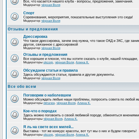
Все, что касается нашего клуба - вопросы, предложения, замечания.
Модератор
чёрная Воля
Спорт
Соревнования, мероприятия, показательные выступления-это сюда!
Модератор
чёрная Воля
Отзывы и предложения
Дрессировка
Что такое дрессировка, зачем она нужна, что такое ОКД и ЗКС, где зани
другое, связанное с дрессировкой
Модератор
чёрная Воля
Отзывы и предложения
Все хорошее и плохое, что вы хотите сказать о клубе, нашей площадке,
Модераторы
okcorp
,
чёрная Воля
,
Алина К.
Обсуждаем статьи и правила
Здесь обсуждаются статьи, правила и другие документы.
Модератор
чёрная Воля
Все обо всем
Поговорим о наболевшем
Можно обсуждать любые наши проблемы, попросить совета по любой жи
Модераторы
пятачок
,
чёрная Воля
,
Алина К.
Кое-что о породах
Здесь можно поговоить о своей любимой породе, обменяться мнениями, 
Модераторы
чёрная Воля
,
Алина К.
Я ль на свете всех милей...
Выставка - тот же конкурс красоты, вот тут мы о них и будем говорить!
Модераторы
okcorp
,
чёрная Воля
,
Алина К.