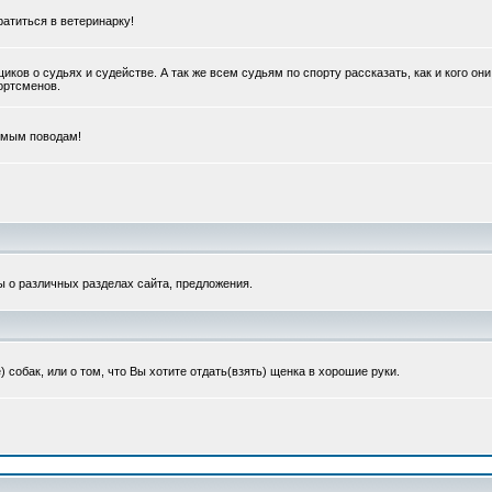
ратиться в ветеринарку!
в о судьях и судействе. А так же всем судьям по спорту рассказать, как и кого они
портсменов.
емым поводам!
ы о различных разделах сайта, предложения.
обак, или о том, что Вы хотите отдать(взять) щенка в хорошие руки.