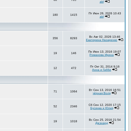
abl
Пт Июн 26, 2026 10:43
180
1415
abl
Вс Авг 02, 2026 13:46
356
8293
Екатерина Назаренко
Пн Июн 13, 2016 19:07
19
146
Романова Ирина
Пт Окт 31, 2014 9:16
12
472
Анна и Габби
Вт Сен 13, 2016 16:51
71
1064
чёрная Воля
Сб Сен 12, 2020 17:15
52
2346
Бусинка и Юлия
Вс Сен 25, 2016 21:54
19
1018
Джэнард