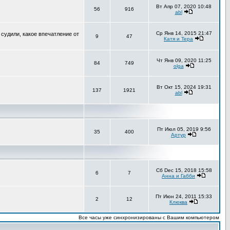
Вт Апр 07, 2020 10:48
56
916
abl
Ср Янв 14, 2015 21:47
 судили, какое впечатление от
9
47
Катя и Тера
Чт Янв 09, 2020 11:25
84
749
olga
Вт Окт 15, 2024 19:31
137
1921
abl
Пт Июл 05, 2019 9:56
35
400
Артур
Сб Dec 15, 2018 15:58
6
7
Анна и Габби
Пт Июн 24, 2011 15:33
2
12
Клюква
Все часы уже синхронизированы с Вашим компьютером