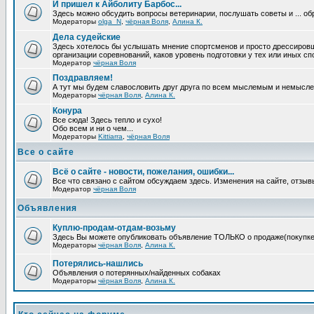
И пришел к Айболиту Барбос...
Здесь можно обсудить вопросы ветеринарии, послушать советы и ... об
Модераторы
olga_N
,
чёрная Воля
,
Алина К.
Дела судейские
Здесь хотелось бы услышать мнение спортсменов и просто дрессировщико
организации соревнований, каков уровень подготовки у тех или иных с
Модератор
чёрная Воля
Поздравляем!
А тут мы будем славословить друг друга по всем мыслемым и немысл
Модераторы
чёрная Воля
,
Алина К.
Конура
Все сюда! Здесь тепло и сухо!
Обо всем и ни о чем...
Модераторы
Kittiarra
,
чёрная Воля
Все о сайте
Всё о сайте - новости, пожелания, ошибки...
Все что связано с сайтом обсуждаем здесь. Изменения на сайте, отзыв
Модератор
чёрная Воля
Объявления
Куплю-продам-отдам-возьму
Здесь Вы можете опубликовать объявление ТОЛЬКО о продаже(покупке) с
Модераторы
чёрная Воля
,
Алина К.
Потерялись-нашлись
Объявления о потерянных/найденных собаках
Модераторы
чёрная Воля
,
Алина К.