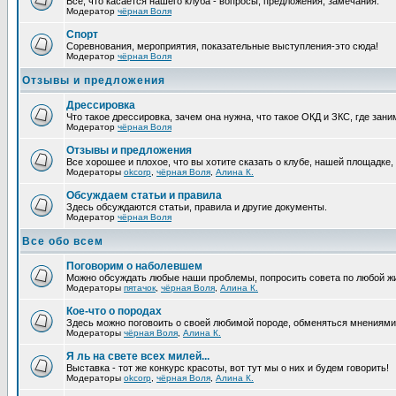
Все, что касается нашего клуба - вопросы, предложения, замечания.
Модератор
чёрная Воля
Спорт
Соревнования, мероприятия, показательные выступления-это сюда!
Модератор
чёрная Воля
Отзывы и предложения
Дрессировка
Что такое дрессировка, зачем она нужна, что такое ОКД и ЗКС, где зани
Модератор
чёрная Воля
Отзывы и предложения
Все хорошее и плохое, что вы хотите сказать о клубе, нашей площадке,
Модераторы
okcorp
,
чёрная Воля
,
Алина К.
Обсуждаем статьи и правила
Здесь обсуждаются статьи, правила и другие документы.
Модератор
чёрная Воля
Все обо всем
Поговорим о наболевшем
Можно обсуждать любые наши проблемы, попросить совета по любой жи
Модераторы
пятачок
,
чёрная Воля
,
Алина К.
Кое-что о породах
Здесь можно поговоить о своей любимой породе, обменяться мнениями, 
Модераторы
чёрная Воля
,
Алина К.
Я ль на свете всех милей...
Выставка - тот же конкурс красоты, вот тут мы о них и будем говорить!
Модераторы
okcorp
,
чёрная Воля
,
Алина К.