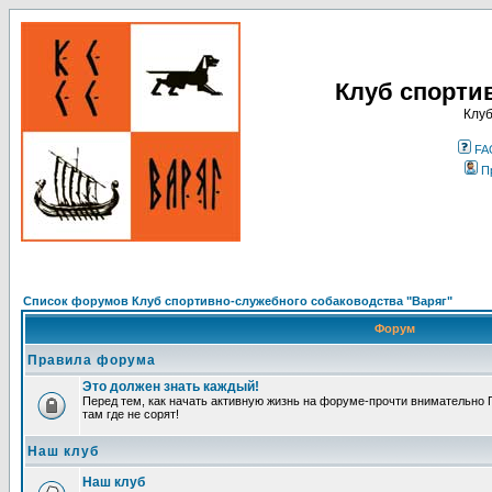
Клуб спорти
Клуб
FA
П
Список форумов Клуб спортивно-служебного собаководства "Варяг"
Форум
Правила форума
Это должен знать каждый!
Перед тем, как начать активную жизнь на форуме-прочти внимательно П
там где не сорят!
Наш клуб
Наш клуб