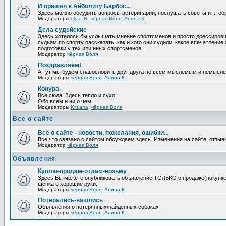
И пришел к Айболиту Барбос...
Здесь можно обсудить вопросы ветеринарии, послушать советы и ... об
Модераторы
olga_N
,
чёрная Воля
,
Алина К.
Дела судейские
Здесь хотелось бы услышать мнение спортсменов и просто дрессировщи
судьям по спорту рассказать, как и кого они судили, какое впечатление
подготовки у тех или иных спортсменов.
Модератор
чёрная Воля
Поздравляем!
А тут мы будем славословить друг друга по всем мыслемым и немысл
Модераторы
чёрная Воля
,
Алина К.
Конура
Все сюда! Здесь тепло и сухо!
Обо всем и ни о чем...
Модераторы
Kittiarra
,
чёрная Воля
Все о сайте
Всё о сайте - новости, пожелания, ошибки...
Все что связано с сайтом обсуждаем здесь. Изменения на сайте, отзыв
Модератор
чёрная Воля
Объявления
Куплю-продам-отдам-возьму
Здесь Вы можете опубликовать объявление ТОЛЬКО о продаже(покупке) с
щенка в хорошие руки.
Модераторы
чёрная Воля
,
Алина К.
Потерялись-нашлись
Объявления о потерянных/найденных собаках
Модераторы
чёрная Воля
,
Алина К.