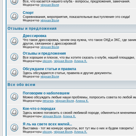
Все, что касается нашего клуба - вопросы, предложения, замечания.
Модератор
чёрная Воля
Спорт
Соревнования, мероприятия, показательные выступления-это сюда!
Модератор
чёрная Воля
Отзывы и предложения
Дрессировка
Что такое дрессировка, зачем она нужна, что такое ОКД и ЗКС, где зани
другое, связанное с дрессировкой
Модератор
чёрная Воля
Отзывы и предложения
Все хорошее и плохое, что вы хотите сказать о клубе, нашей площадке,
Модераторы
okcorp
,
чёрная Воля
,
Алина К.
Обсуждаем статьи и правила
Здесь обсуждаются статьи, правила и другие документы.
Модератор
чёрная Воля
Все обо всем
Поговорим о наболевшем
Можно обсуждать любые наши проблемы, попросить совета по любой жи
Модераторы
пятачок
,
чёрная Воля
,
Алина К.
Кое-что о породах
Здесь можно поговоить о своей любимой породе, обменяться мнениями, 
Модераторы
чёрная Воля
,
Алина К.
Я ль на свете всех милей...
Выставка - тот же конкурс красоты, вот тут мы о них и будем говорить!
Модераторы
okcorp
,
чёрная Воля
,
Алина К.