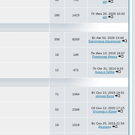
abl
Пт Июн 26, 2026 10:43
180
1415
abl
Вс Авг 02, 2026 13:46
356
8293
Екатерина Назаренко
Пн Июн 13, 2016 19:07
19
146
Романова Ирина
Пт Окт 31, 2014 9:16
12
472
Анна и Габби
Вт Сен 13, 2016 16:51
71
1064
чёрная Воля
Сб Сен 12, 2020 17:15
52
2346
Бусинка и Юлия
Вс Сен 25, 2016 21:54
19
1018
Джэнард