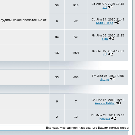
Вт Апр 07, 2020 10:48
56
916
abl
Ср Янв 14, 2015 21:47
 судили, какое впечатление от
9
47
Катя и Тера
Чт Янв 09, 2020 11:25
84
749
olga
Вт Окт 15, 2024 19:31
137
1921
abl
Пт Июл 05, 2019 9:56
35
400
Артур
Сб Dec 15, 2018 15:58
6
7
Анна и Габби
Пт Июн 24, 2011 15:33
2
12
Клюква
Все часы уже синхронизированы с Вашим компьютером