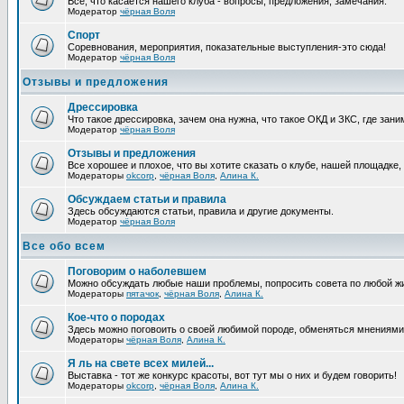
Все, что касается нашего клуба - вопросы, предложения, замечания.
Модератор
чёрная Воля
Спорт
Соревнования, мероприятия, показательные выступления-это сюда!
Модератор
чёрная Воля
Отзывы и предложения
Дрессировка
Что такое дрессировка, зачем она нужна, что такое ОКД и ЗКС, где зани
Модератор
чёрная Воля
Отзывы и предложения
Все хорошее и плохое, что вы хотите сказать о клубе, нашей площадке,
Модераторы
okcorp
,
чёрная Воля
,
Алина К.
Обсуждаем статьи и правила
Здесь обсуждаются статьи, правила и другие документы.
Модератор
чёрная Воля
Все обо всем
Поговорим о наболевшем
Можно обсуждать любые наши проблемы, попросить совета по любой жи
Модераторы
пятачок
,
чёрная Воля
,
Алина К.
Кое-что о породах
Здесь можно поговоить о своей любимой породе, обменяться мнениями, 
Модераторы
чёрная Воля
,
Алина К.
Я ль на свете всех милей...
Выставка - тот же конкурс красоты, вот тут мы о них и будем говорить!
Модераторы
okcorp
,
чёрная Воля
,
Алина К.