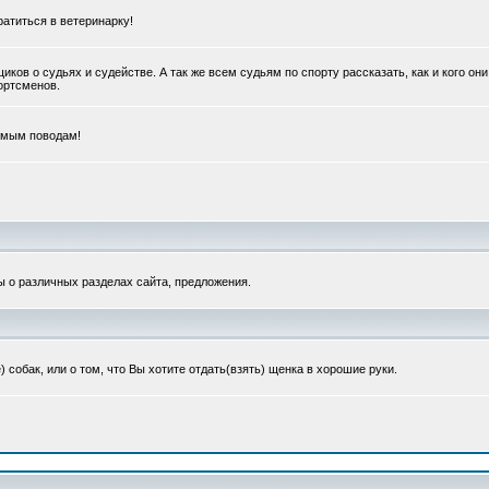
ратиться в ветеринарку!
в о судьях и судействе. А так же всем судьям по спорту рассказать, как и кого они
портсменов.
емым поводам!
ы о различных разделах сайта, предложения.
обак, или о том, что Вы хотите отдать(взять) щенка в хорошие руки.