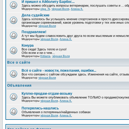
И пришел к Айболиту Барбос...
Здесь можно обсудить вопросы ветеринарии, послушать советы и ... об
Модераторы
olga_N
,
чёрная Воля
,
Алина К.
Дела судейские
Здесь хотелось бы услышать мнение спортсменов и просто дрессировщико
организации соревнований, каков уровень подготовки у тех или иных с
Модератор
чёрная Воля
Поздравляем!
А тут мы будем славословить друг друга по всем мыслемым и немысл
Модераторы
чёрная Воля
,
Алина К.
Конура
Все сюда! Здесь тепло и сухо!
Обо всем и ни о чем...
Модераторы
Kittiarra
,
чёрная Воля
Все о сайте
Всё о сайте - новости, пожелания, ошибки...
Все что связано с сайтом обсуждаем здесь. Изменения на сайте, отзыв
Модератор
чёрная Воля
Объявления
Куплю-продам-отдам-возьму
Здесь Вы можете опубликовать объявление ТОЛЬКО о продаже(покупке) с
Модераторы
чёрная Воля
,
Алина К.
Потерялись-нашлись
Объявления о потерянных/найденных собаках
Модераторы
чёрная Воля
,
Алина К.