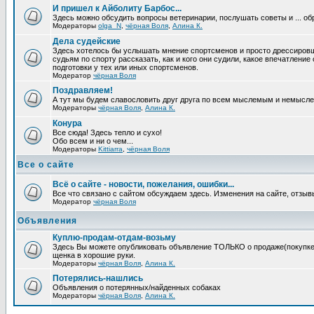
И пришел к Айболиту Барбос...
Здесь можно обсудить вопросы ветеринарии, послушать советы и ... об
Модераторы
olga_N
,
чёрная Воля
,
Алина К.
Дела судейские
Здесь хотелось бы услышать мнение спортсменов и просто дрессировщи
судьям по спорту рассказать, как и кого они судили, какое впечатление
подготовки у тех или иных спортсменов.
Модератор
чёрная Воля
Поздравляем!
А тут мы будем славословить друг друга по всем мыслемым и немысл
Модераторы
чёрная Воля
,
Алина К.
Конура
Все сюда! Здесь тепло и сухо!
Обо всем и ни о чем...
Модераторы
Kittiarra
,
чёрная Воля
Все о сайте
Всё о сайте - новости, пожелания, ошибки...
Все что связано с сайтом обсуждаем здесь. Изменения на сайте, отзыв
Модератор
чёрная Воля
Объявления
Куплю-продам-отдам-возьму
Здесь Вы можете опубликовать объявление ТОЛЬКО о продаже(покупке) с
щенка в хорошие руки.
Модераторы
чёрная Воля
,
Алина К.
Потерялись-нашлись
Объявления о потерянных/найденных собаках
Модераторы
чёрная Воля
,
Алина К.