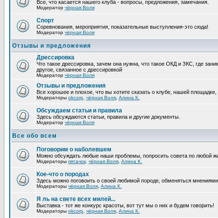
Все, что касается нашего клуба - вопросы, предложения, замечания.
Модератор
чёрная Воля
Спорт
Соревнования, мероприятия, показательные выступления-это сюда!
Модератор
чёрная Воля
Отзывы и предложения
Дрессировка
Что такое дрессировка, зачем она нужна, что такое ОКД и ЗКС, где зани
другое, связанное с дрессировкой
Модератор
чёрная Воля
Отзывы и предложения
Все хорошее и плохое, что вы хотите сказать о клубе, нашей площадке,
Модераторы
okcorp
,
чёрная Воля
,
Алина К.
Обсуждаем статьи и правила
Здесь обсуждаются статьи, правила и другие документы.
Модератор
чёрная Воля
Все обо всем
Поговорим о наболевшем
Можно обсуждать любые наши проблемы, попросить совета по любой жи
Модераторы
пятачок
,
чёрная Воля
,
Алина К.
Кое-что о породах
Здесь можно поговоить о своей любимой породе, обменяться мнениями, 
Модераторы
чёрная Воля
,
Алина К.
Я ль на свете всех милей...
Выставка - тот же конкурс красоты, вот тут мы о них и будем говорить!
Модераторы
okcorp
,
чёрная Воля
,
Алина К.