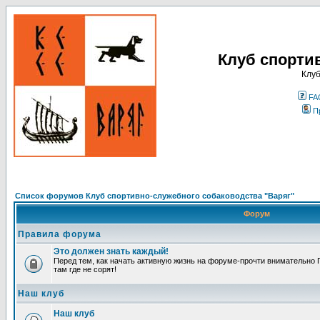
Клуб спорти
Клуб
FA
П
Список форумов Клуб спортивно-служебного собаководства "Варяг"
Форум
Правила форума
Это должен знать каждый!
Перед тем, как начать активную жизнь на форуме-прочти внимательно П
там где не сорят!
Наш клуб
Наш клуб