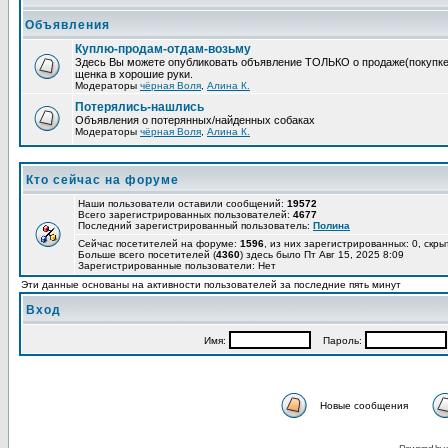
Объявления
Куплю-продам-отдам-возьму
Здесь Вы можете опубликовать объявление ТОЛЬКО о продаже(покупке) с
щенка в хорошие руки.
Модераторы
чёрная Воля
,
Алина К.
Потерялись-нашлись
Объявления о потерянных/найденных собаках
Модераторы
чёрная Воля
,
Алина К.
Кто сейчас на форуме
Наши пользователи оставили сообщений:
19572
Всего зарегистрированных пользователей:
4677
Последний зарегистрированный пользователь:
Полина
Сейчас посетителей на форуме:
1596
, из них зарегистрированных: 0, скры
Больше всего посетителей (
4360
) здесь было Пт Авг 15, 2025 8:09
Зарегистрированные пользователи: Нет
Эти данные основаны на активности пользователей за последние пять минут
Вход
Имя:
Пароль:
Новые сообщения