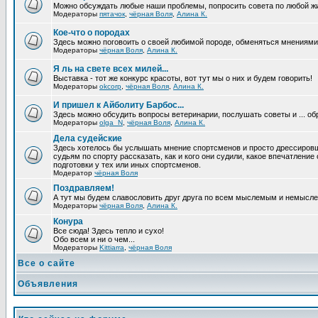
Можно обсуждать любые наши проблемы, попросить совета по любой жи
Модераторы
пятачок
,
чёрная Воля
,
Алина К.
Кое-что о породах
Здесь можно поговоить о своей любимой породе, обменяться мнениями, 
Модераторы
чёрная Воля
,
Алина К.
Я ль на свете всех милей...
Выставка - тот же конкурс красоты, вот тут мы о них и будем говорить!
Модераторы
okcorp
,
чёрная Воля
,
Алина К.
И пришел к Айболиту Барбос...
Здесь можно обсудить вопросы ветеринарии, послушать советы и ... об
Модераторы
olga_N
,
чёрная Воля
,
Алина К.
Дела судейские
Здесь хотелось бы услышать мнение спортсменов и просто дрессировщи
судьям по спорту рассказать, как и кого они судили, какое впечатление
подготовки у тех или иных спортсменов.
Модератор
чёрная Воля
Поздравляем!
А тут мы будем славословить друг друга по всем мыслемым и немысл
Модераторы
чёрная Воля
,
Алина К.
Конура
Все сюда! Здесь тепло и сухо!
Обо всем и ни о чем...
Модераторы
Kittiarra
,
чёрная Воля
Все о сайте
Объявления