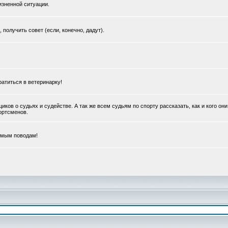
зненной ситуации.
получить совет (если, конечно, дадут).
ратиться в ветеринарку!
в о судьях и судействе. А так же всем судьям по спорту рассказать, как и кого они
портсменов.
емым поводам!