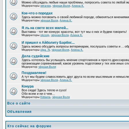
Можно обсуждать любые наши проблемы, попросить совета по любой жи
Модераторы
пятачок
,
чёрная Воля
,
Алина К.
Кое-что о породах
Здесь можно поговоить о своей любимой породе, обменяться мнениями, 
Модераторы
чёрная Воля
,
Алина К.
Я ль на свете всех милей...
Выставка - тот же конкурс красоты, вот тут мы о них и будем говорить!
Модераторы
okcorp
,
чёрная Воля
,
Алина К.
И пришел к Айболиту Барбос...
Здесь можно обсудить вопросы ветеринарии, послушать советы и ... об
Модераторы
olga_N
,
чёрная Воля
,
Алина К.
Дела судейские
Здесь хотелось бы услышать мнение спортсменов и просто дрессировщико
организации соревнований, каков уровень подготовки у тех или иных с
Модератор
чёрная Воля
Поздравляем!
А тут мы будем славословить друг друга по всем мыслемым и немысл
Модераторы
чёрная Воля
,
Алина К.
Конура
Все сюда! Здесь тепло и сухо!
Обо всем и ни о чем...
Модераторы
Kittiarra
,
чёрная Воля
Все о сайте
Объявления
Кто сейчас на форуме