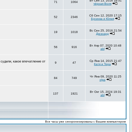
Вт Сен 13, 2016 16:51
71
1064
чёрная Воля
Сб Сен 12, 2020 17:15
52
2346
Бусинка и Юлия
Вс Сен 25, 2016 21:54
19
1018
Джэнард
Вт Апр 07, 2020 10:48
56
916
abl
Ср Янв 14, 2015 21:47
 судили, какое впечатление от
9
47
Катя и Тера
Чт Янв 09, 2020 11:25
84
749
olga
Вт Окт 15, 2024 19:31
137
1921
abl
Все часы уже синхронизированы с Вашим компьютером