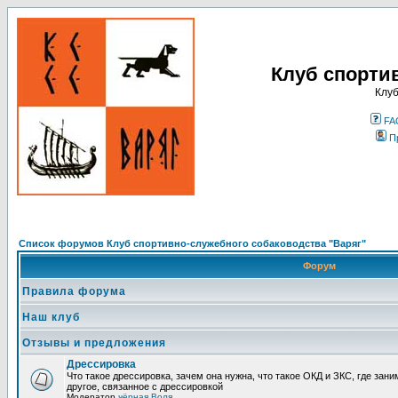
Клуб спорти
Клуб
FA
П
Список форумов Клуб спортивно-служебного собаководства "Варяг"
Форум
Правила форума
Наш клуб
Отзывы и предложения
Дрессировка
Что такое дрессировка, зачем она нужна, что такое ОКД и ЗКС, где зани
другое, связанное с дрессировкой
Модератор
чёрная Воля