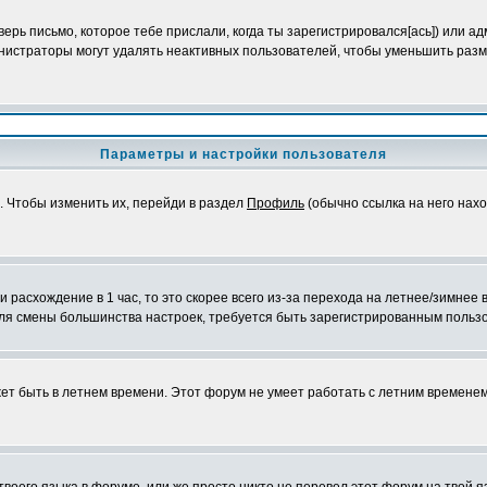
ерь письмо, которое тебе прислали, когда ты зарегистрировался[ась]) или а
инистраторы могут удалять неактивных пользователей, чтобы уменьшить разм
Параметры и настройки пользователя
). Чтобы изменить их, перейди в раздел
Профиль
(обычно ссылка на него нахо
 расхождение в 1 час, то это скорее всего из-за перехода на летнее/зимнее
и для смены большинства настроек, требуется быть зарегистрированным польз
ожет быть в летнем времени. Этот форум не умеет работать с летним времене