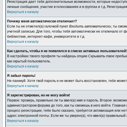
Регистрация дает тебе дополнительные возможности, которые недоступн
личные сообщения, участие в голосованиях и в группах и т.д. Регистраци
Вернуться к началу
Почему меня автоматически отключает?
Если ты не отметил(а) галочкой пункт
Входить автоматически
, ты смож
учетной записью. Для того, чтобы тебя автоматически не отключало от 
библиотеке, интернет-кафе, университете и т.д.
Вернуться к началу
Как сделать, чтобы я не появлялся в списке активных пользователей
В настройках твоего профиля ты найдешь опцию
Скрывать твое пребыв
как скрытый пользователь.
Вернуться к началу
Я забыл пароль!
Не паникуй. Хотя твой пароль и не может быть восстановлен, тебе может
Вернуться к началу
Я зарегистрирован, но не могу войти!
Первое: проверь, правильно ли ты ввел(а) имя и пароль. Второе: возмо
администратором форума до того, как ты сможешь в него войти. Главна
процесс регистрации, тебе было сказано, требуется активизация или нет.
адрес электронной почты. Если же ты уверен(а), что ввел(а) правильны
Вернуться к началу