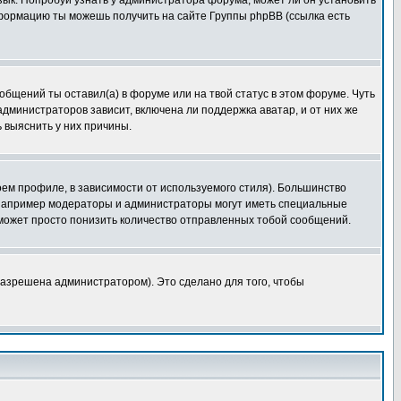
язык. Попробуй узнать у администратора форума, может ли он установить
нформацию ты можешь получить на сайте Группы phpBB (ссылка есть
общений ты оставил(а) в форуме или на твой статус в этом форуме. Чуть
дминистраторов зависит, включена ли поддержка аватар, и от них же
 выяснить у них причины.
оем профиле, в зависимости от используемого стиля). Большинство
 например модераторы и администраторы могут иметь специальные
 может просто понизить количество отправленных тобой сообщений.
азрешена администратором). Это сделано для того, чтобы