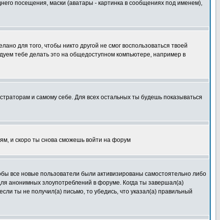
его посещения, маски (аватары - картинка в сообщениях под именем),
лано для того, чтобы никто другой не смог воспользоваться твоей
ндуем тебе делать это на общедоступном компьютере, например в
истраторам и самому себе. Для всех остальных ты будешь показываться
иям, и скоро ты снова сможешь войти на форум
чтобы все новые пользователи были активизированы самостоятельно либо
 для анонимных злоупотреблений в форуме. Когда ты завершал(а)
если ты не получил(а) письмо, то убедись, что указал(а) правильный