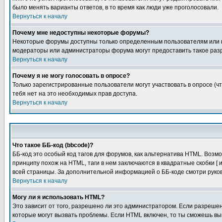
было менять варианты ответов, в то время как люди уже проголосовали.
Вернуться к началу
Почему мне недоступны некоторые форумы?
Некоторые форумы доступны только определенным пользователям или гр
модераторы или администраторы форума могут предоставить такое разр
Вернуться к началу
Почему я не могу голосовать в опросе?
Только зарегистрированные пользователи могут участвовать в опросе (чт
тебя нет на это необходимых прав доступа.
Вернуться к началу
Что такое ББ-код (bbcode)?
ББ-код это особый код тагов для форумов, как альтернатива HTML. Воз
принципу похож на HTML, таги в нем заключаются в квадратные скобки [ 
всей страницы. За дополнительной информацией о ББ-коде смотри руков
Вернуться к началу
Могу ли я использовать HTML?
Это зависит от того, разрешено ли это администратором. Если разрешено
которые могут вызвать проблемы. Если HTML включен, то ты сможешь вык