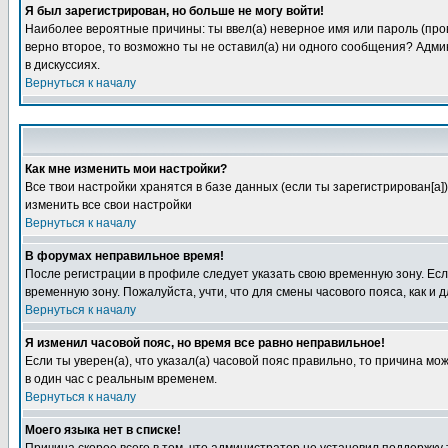
Я был зарегистрирован, но больше не могу войти!
Наиболее вероятные причины: ты ввел(а) неверное имя или пароль (пров
верно второе, то возможно ты не оставил(а) ни одного сообщения? Адм
в дискуссиях.
Вернуться к началу
Как мне изменить мои настройки?
Все твои настройки хранятся в базе данных (если ты зарегистрирован[а]
изменить все свои настройки
Вернуться к началу
В форумах неправильное время!
После регистрации в профиле следует указать свою временную зону. Если
временную зону. Пожалуйста, учти, что для смены часового пояса, как 
Вернуться к началу
Я изменил часовой пояс, но время все равно неправильное!
Если ты уверен(а), что указал(а) часовой пояс правильно, то причина м
в один час с реальным временем.
Вернуться к началу
Моего языка нет в списке!