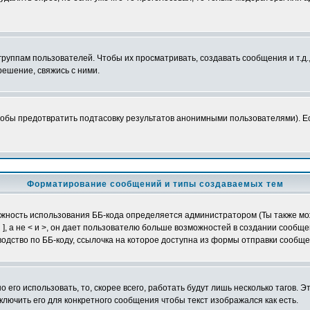
уппам пользователей. Чтобы их просматривать, создавать сообщения и т.д.
ешение, свяжись с ними.
обы предотвратить подтасовку результатов анонимными пользователями). Если
Форматирование сообщений и типы создаваемых тем
можность использования ББ-кода определяется администратором (Ты также мо
и ], а не < и >, он дает пользователю больше возможностей в создании сообщ
одство по ББ-коду, ссылочка на которое доступна из формы отправки сообще
 его использовать, то, скорее всего, работать будут лишь несколько тагов. 
лючить его для конкретного сообщения чтобы текст изображался как есть.