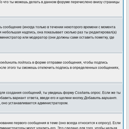
 То что ты можешь делать в данном форуме перечислено внизу страницы
 сообщение (иногда только в течении некоторого времени с момента
ся небольшая надпись, она показывает сколько раз ты редактировал(а)
дминистратор или модератор (они должны сами оставить пометку, где
оединить подпись
в форме отправки сообщения, чтобы подпись
осле этого ты сможешь отключить подпись в определенных сообщениях,
мы для создания сообщений, ты увидишь форму
Создать опрос
. Если же ты
обавить вариант ответа, введи его и щелкни кнопку
Добавить вариант
.
а, оно устанавливается администратором.
ованию первого сообщения в теме (оно всегда относится к опросу). Если
администраторы могут удалить его. Это сделано для того, чтобы нельзя