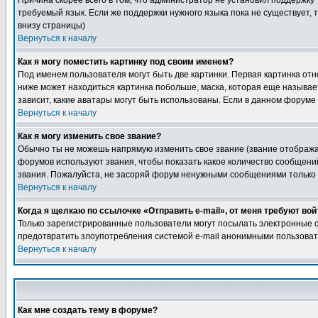
Причина скорее всего в том, что администратор не установил поддержку 
требуемый язык. Если же поддержки нужного языка пока не существует,
внизу страницы)
Вернуться к началу
Как я могу поместить картинку под своим именем?
Под именем пользователя могут быть две картинки. Первая картинка отно
ниже может находиться картинка побольше, маска, которая еще называет
зависит, какие аватары могут быть использованы. Если в данном форуме
Вернуться к началу
Как я могу изменить свое звание?
Обычно ты не можешь напрямую изменить свое звание (звание отображае
форумов используют звания, чтобы показать какое количество сообще
звания. Пожалуйста, не засоряй форум ненужными сообщениями только д
Вернуться к началу
Когда я щелкаю по ссылочке «Отправить e-mail», от меня требуют вой
Только зарегистрированные пользователи могут посылать электронные с
предотвратить злоупотребления системой e-mail анонимными пользова
Вернуться к началу
Как мне создать тему в форуме?