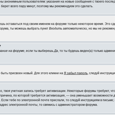
ы анонимным пользователям: указания на новые сообщения с твоего последн
я берет всего пару минут, поэтому мы рекомендуем это сделать.
ешь оставаться под своим именем на форуме только некоторое время. Это сде
форума, ты можешь выбрать пункт
Входить автоматически
, но мы не рекоме
?
ание на форуме
, если ты выберешь
Да
, то ты будешь виден(а) только админ
 быть присвоен новый. Для этого кликни на
Я забыл пароль
, следуй инструкц
жно, твоя учетная запись требует активизации. Некоторые форумы требуют, 
я причина, по которой требуется активизация, — она уменьшает возможности
 Если тебе по электронной почте прислали, то следуй инструкциям в письме; 
й адрес электронной почты, то свяжись с администратором форума.