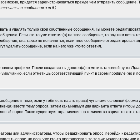
е, возможно, придется зарегистрироваться прежде чем отправить сообщение.
твечать на сообщения и т.д.
)
ать и удалять только свои собственные сообщения. Ты можете редактировать
ообщению. Если кто-то уже ответил(а) на твое сообщение, то под ним появит
сообщение, она также не появляется, если твое сообщение отредактировал а
гут удалить сообщение, если на него уже кто-то ответил.
 в своем профиле. После создания ты должен(а) отметить галочкой пункт
Прис
 умолчанию, если отметишь соответствующий пункт в своем профиле (но и п
 сообщение в теме, если у тебя есть на это права) чуть ниже основной фор
олжен(а) ввести тему опроса, затем как минимум два варианта ответа (чтобы д
оянный опрос. Также существует ограничение на количество вариантов ответ
ераторы или администраторы. Чтобы редактировать опрос, перейди к редактир
 удалять опрос, но если уже кто-то проголосовал, то только модераторы или 