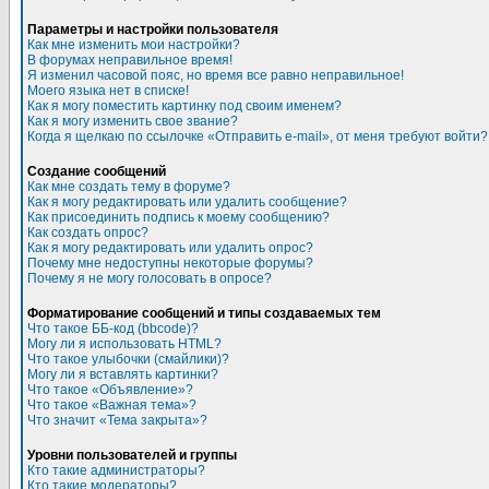
Параметры и настройки пользователя
Как мне изменить мои настройки?
В форумах неправильное время!
Я изменил часовой пояс, но время все равно неправильное!
Моего языка нет в списке!
Как я могу поместить картинку под своим именем?
Как я могу изменить свое звание?
Когда я щелкаю по ссылочке «Отправить e-mail», от меня требуют войти?
Создание сообщений
Как мне создать тему в форуме?
Как я могу редактировать или удалить сообщение?
Как присоединить подпись к моему сообщению?
Как создать опрос?
Как я могу редактировать или удалить опрос?
Почему мне недоступны некоторые форумы?
Почему я не могу голосовать в опросе?
Форматирование сообщений и типы создаваемых тем
Что такое ББ-код (bbcode)?
Могу ли я использовать HTML?
Что такое улыбочки (смайлики)?
Могу ли я вставлять картинки?
Что такое «Объявление»?
Что такое «Важная тема»?
Что значит «Тема закрыта»?
Уровни пользователей и группы
Кто такие администраторы?
Кто такие модераторы?