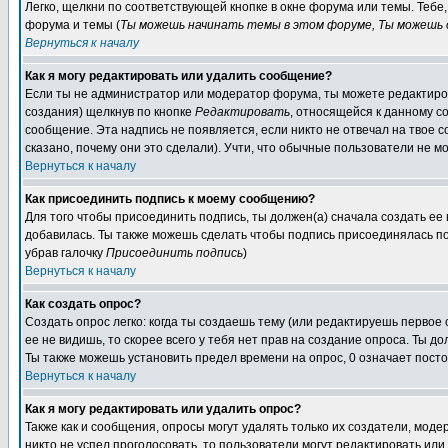
Легко, щелкни по соответствующей кнопке в окне форума или темы. Теб
форума и темы (
Ты можешь начинать темы в этом форуме, Ты можешь о
Вернуться к началу
Как я могу редактировать или удалить сообщение?
Если ты не администратор или модератор форума, ты можете редактиров
создания) щелкнув по кнопке
Редактировать
, относящейся к данному с
сообщение. Эта надпись не появляется, если никто не отвечал на твое 
сказано, почему они это сделали). Учти, что обычные пользователи не мо
Вернуться к началу
Как присоединить подпись к моему сообщению?
Для того чтобы присоединить подпись, ты должен(а) сначала создать ее
добавилась. Ты также можешь сделать чтобы подпись присоединялась по
убрав галочку
Присоединить подпись
)
Вернуться к началу
Как создать опрос?
Создать опрос легко: когда ты создаешь тему (или редактируешь первое
ее не видишь, то скорее всего у тебя нет прав на создание опроса. Ты д
Ты также можешь установить предел времени на опрос, 0 означает пост
Вернуться к началу
Как я могу редактировать или удалить опрос?
Также как и сообщения, опросы могут удалять только их создатели, мод
никто не успел проголосовать, то пользователи могут редактировать или