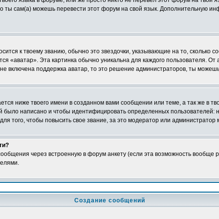
твоего языка в форуме, или же просто никто не перевел этот форум на твой 
 то ты сам(а) можешь перевести этот форум на свой язык. Дополнительную и
сится к твоему званию, обычно это звездочки, указывающие на то, сколько со
ся «аватар». Эта картинка обычно уникальна для каждого пользователя. От а
 не включена поддержка аватар, то это решение администраторов, ты можешь
тся ниже твоего имени в созданном вами сообщении или теме, а так же в тв
ний было написано и чтобы идентифицировать определенных пользователей:
ля того, чтобы повысить свое звание, за это модератор или администратор
ти?
ообщения через встроенную в форум анкету (если эта возможность вообще р
телями.
Создание сообщений