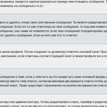
е, возможно, придется зарегистрироваться прежде чем отправить сообщение.
твечать на сообщения и т.д.
)
ать и удалять только свои собственные сообщения. Ты можете редактировать
ообщению. Если кто-то уже ответил(а) на твое сообщение, то под ним появит
сообщение, она также не появляется, если твое сообщение отредактировал а
гут удалить сообщение, если на него уже кто-то ответил.
 в своем профиле. После создания ты должен(а) отметить галочкой пункт
Прис
 умолчанию, если отметишь соответствующий пункт в своем профиле (но и п
 сообщение в теме, если у тебя есть на это права) чуть ниже основной фор
олжен(а) ввести тему опроса, затем как минимум два варианта ответа (чтобы д
оянный опрос. Также существует ограничение на количество вариантов ответ
ераторы или администраторы. Чтобы редактировать опрос, перейди к редактир
 удалять опрос, но если уже кто-то проголосовал, то только модераторы или 