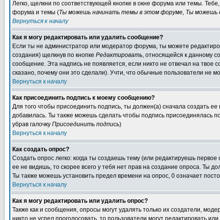
Легко, щелкни по соответствующей кнопке в окне форума или темы. Теб
форума и темы (
Ты можешь начинать темы в этом форуме, Ты можешь о
Вернуться к началу
Как я могу редактировать или удалить сообщение?
Если ты не администратор или модератор форума, ты можете редактиров
создания) щелкнув по кнопке
Редактировать
, относящейся к данному с
сообщение. Эта надпись не появляется, если никто не отвечал на твое 
сказано, почему они это сделали). Учти, что обычные пользователи не мо
Вернуться к началу
Как присоединить подпись к моему сообщению?
Для того чтобы присоединить подпись, ты должен(а) сначала создать ее
добавилась. Ты также можешь сделать чтобы подпись присоединялась по
убрав галочку
Присоединить подпись
)
Вернуться к началу
Как создать опрос?
Создать опрос легко: когда ты создаешь тему (или редактируешь первое
ее не видишь, то скорее всего у тебя нет прав на создание опроса. Ты д
Ты также можешь установить предел времени на опрос, 0 означает пост
Вернуться к началу
Как я могу редактировать или удалить опрос?
Также как и сообщения, опросы могут удалять только их создатели, мод
никто не успел проголосовать, то пользователи могут редактировать или