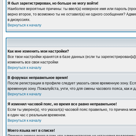
Я был зарегистрирован, но больше не могу войти!
Наиболее вероятные причины: ты ввел(а) неверное имя или пароль (пров
верно второе, то возможно ты не оставил(а) ни одного сообщения? Адм
в дискуссиях.
Вернуться к началу
Как мне изменить мои настройки?
Все твои настройки хранятся в базе данных (если ты зарегистрирован[а]
изменить все свои настройки
Вернуться к началу
В форумах неправильное время!
После регистрации в профиле следует указать свою временную зону. Если
временную зону. Пожалуйста, учти, что для смены часового пояса, как 
Вернуться к началу
Я изменил часовой пояс, но время все равно неправильное!
Если ты уверен(а), что указал(а) часовой пояс правильно, то причина м
в один час с реальным временем.
Вернуться к началу
Моего языка нет в списке!