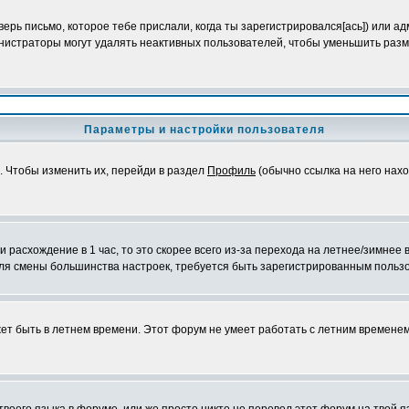
ерь письмо, которое тебе прислали, когда ты зарегистрировался[ась]) или а
инистраторы могут удалять неактивных пользователей, чтобы уменьшить разм
Параметры и настройки пользователя
). Чтобы изменить их, перейди в раздел
Профиль
(обычно ссылка на него нахо
 расхождение в 1 час, то это скорее всего из-за перехода на летнее/зимнее
и для смены большинства настроек, требуется быть зарегистрированным польз
ожет быть в летнем времени. Этот форум не умеет работать с летним времене