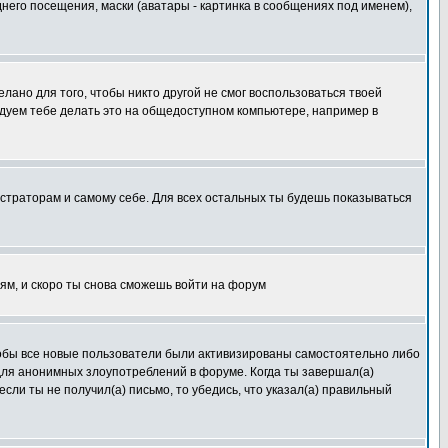
его посещения, маски (аватары - картинка в сообщениях под именем),
лано для того, чтобы никто другой не смог воспользоваться твоей
ндуем тебе делать это на общедоступном компьютере, например в
истраторам и самому себе. Для всех остальных ты будешь показываться
иям, и скоро ты снова сможешь войти на форум
чтобы все новые пользователи были активизированы самостоятельно либо
 для анонимных злоупотреблений в форуме. Когда ты завершал(а)
если ты не получил(а) письмо, то убедись, что указал(а) правильный