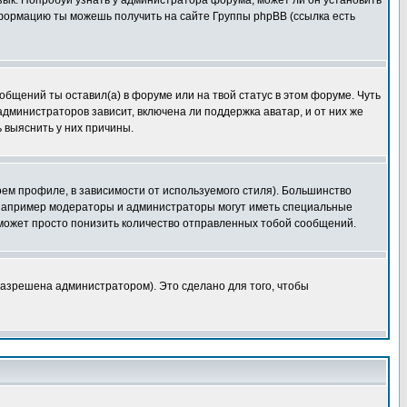
язык. Попробуй узнать у администратора форума, может ли он установить
нформацию ты можешь получить на сайте Группы phpBB (ссылка есть
общений ты оставил(а) в форуме или на твой статус в этом форуме. Чуть
дминистраторов зависит, включена ли поддержка аватар, и от них же
 выяснить у них причины.
оем профиле, в зависимости от используемого стиля). Большинство
 например модераторы и администраторы могут иметь специальные
 может просто понизить количество отправленных тобой сообщений.
азрешена администратором). Это сделано для того, чтобы