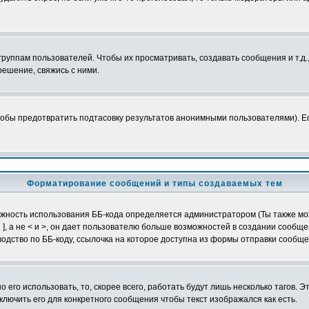
уппам пользователей. Чтобы их просматривать, создавать сообщения и т.д.
ешение, свяжись с ними.
обы предотвратить подтасовку результатов анонимными пользователями). Если
Форматирование сообщений и типы создаваемых тем
можность использования ББ-кода определяется администратором (Ты также мо
и ], а не < и >, он дает пользователю больше возможностей в создании сообщ
одство по ББ-коду, ссылочка на которое доступна из формы отправки сообще
 его использовать, то, скорее всего, работать будут лишь несколько тагов. 
лючить его для конкретного сообщения чтобы текст изображался как есть.