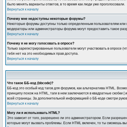
было менять варианты ответов, в то время как люди уже проголосовали.
Вернуться к началу
Почему мне недоступны некоторые форумы?
Некоторые форумы доступны только определенным пользователям или гр
модераторы или администраторы форума могут предоставить такое разр
Вернуться к началу
Почему я не могу голосовать в опросе?
Только зарегистрированные пользователи могут участвовать в опросе (чт
тебя нет на это необходимых прав доступа.
Вернуться к началу
Что такое ББ-код (bbcode)?
ББ-код это особый код тагов для форумов, как альтернатива HTML. Воз
принципу похож на HTML, таги в нем заключаются в квадратные скобки [ 
всей страницы. За дополнительной информацией о ББ-коде смотри руков
Вернуться к началу
Могу ли я использовать HTML?
Это зависит от того, разрешено ли это администратором. Если разрешено
которые могут вызвать проблемы. Если HTML включен, то ты сможешь вык