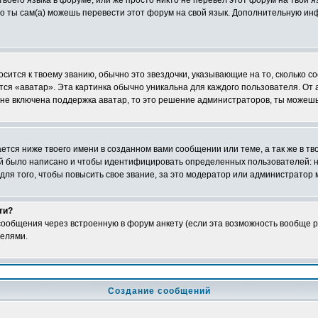
твоего языка в форуме, или же просто никто не перевел этот форум на твой 
 то ты сам(а) можешь перевести этот форум на свой язык. Дополнительную и
сится к твоему званию, обычно это звездочки, указывающие на то, сколько со
ся «аватар». Эта картинка обычно уникальна для каждого пользователя. От а
 не включена поддержка аватар, то это решение администраторов, ты можешь
тся ниже твоего имени в созданном вами сообщении или теме, а так же в тв
ний было написано и чтобы идентифицировать определенных пользователей:
ля того, чтобы повысить свое звание, за это модератор или администратор
ти?
ообщения через встроенную в форум анкету (если эта возможность вообще р
телями.
Создание сообщений