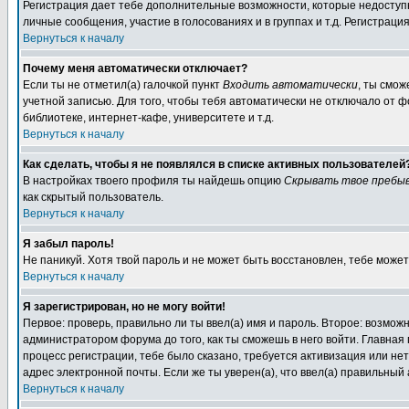
Регистрация дает тебе дополнительные возможности, которые недоступн
личные сообщения, участие в голосованиях и в группах и т.д. Регистраци
Вернуться к началу
Почему меня автоматически отключает?
Если ты не отметил(а) галочкой пункт
Входить автоматически
, ты смож
учетной записью. Для того, чтобы тебя автоматически не отключало от 
библиотеке, интернет-кафе, университете и т.д.
Вернуться к началу
Как сделать, чтобы я не появлялся в списке активных пользователей
В настройках твоего профиля ты найдешь опцию
Скрывать твое пребыв
как скрытый пользователь.
Вернуться к началу
Я забыл пароль!
Не паникуй. Хотя твой пароль и не может быть восстановлен, тебе может
Вернуться к началу
Я зарегистрирован, но не могу войти!
Первое: проверь, правильно ли ты ввел(а) имя и пароль. Второе: возмо
администратором форума до того, как ты сможешь в него войти. Главна
процесс регистрации, тебе было сказано, требуется активизация или нет.
адрес электронной почты. Если же ты уверен(а), что ввел(а) правильны
Вернуться к началу