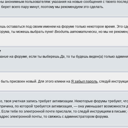
ы анонимным пользователям: указания на новые сообщения с твоего последн
я берет всего пару минут, поэтому мы рекомендуем это сделать.
ешь оставаться под своим именем на форуме только некоторое время. Это сде
форума, ты можешь выбрать пункт
Входить автоматически
, но мы не рекоме
?
ание на форуме
, если ты выберешь
Да
, то ты будешь виден(а) только админ
 быть присвоен новый. Для этого кликни на
Я забыл пароль
, следуй инструкц
жно, твоя учетная запись требует активизации. Некоторые форумы требуют, 
я причина, по которой требуется активизация, — она уменьшает возможности
 Если тебе по электронной почте прислали, то следуй инструкциям в письме; 
й адрес электронной почты, то свяжись с администратором форума.