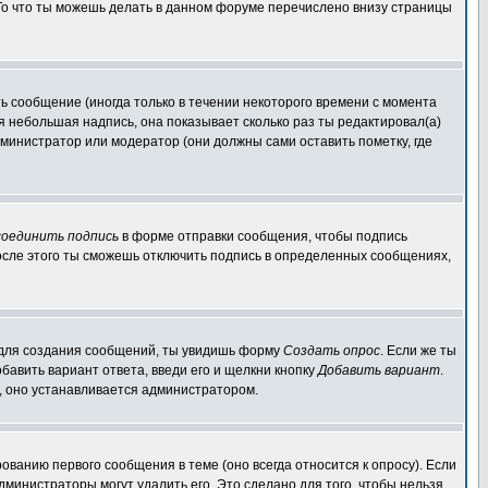
 То что ты можешь делать в данном форуме перечислено внизу страницы
 сообщение (иногда только в течении некоторого времени с момента
ся небольшая надпись, она показывает сколько раз ты редактировал(а)
дминистратор или модератор (они должны сами оставить пометку, где
оединить подпись
в форме отправки сообщения, чтобы подпись
осле этого ты сможешь отключить подпись в определенных сообщениях,
мы для создания сообщений, ты увидишь форму
Создать опрос
. Если же ты
обавить вариант ответа, введи его и щелкни кнопку
Добавить вариант
.
а, оно устанавливается администратором.
ованию первого сообщения в теме (оно всегда относится к опросу). Если
администраторы могут удалить его. Это сделано для того, чтобы нельзя