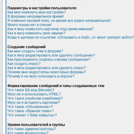
Параметры и настройки пользователя
Как мне изменить мои настройки?
В форумах неправильное время!
Я изменил часовой пояс, но время все равно неправильное!
Моего языка нет в списке!
Как я могу поместить картинку под своим именем?
Как я могу изменить свое звание?
Когда я щелкаю по ссылочке «Отправить e-mail», от меня требуют войти?
Создание сообщений
Как мне создать тему в форуме?
Как я могу редактировать или удалить сообщение?
Как присоединить подпись к моему сообщению?
Как создать опрос?
Как я могу редактировать или удалить опрос?
Почему мне недоступны некоторые форумы?
Почему я не могу голосовать в опросе?
Форматирование сообщений и типы создаваемых тем
Что такое ББ-код (bbcode)?
Могу ли я использовать HTML?
Что такое улыбочки (смайлики)?
Могу ли я вставлять картинки?
Что такое «Объявление»?
Что такое «Важная тема»?
Что значит «Тема закрыта»?
Уровни пользователей и группы
Кто такие администраторы?
Кто такие модераторы?