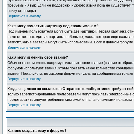
Причина скорее всего в том, что администратор не установил поддержку 
требуемый язык. Если же поддержки нужного языка пока не существует,
внизу страницы)
Вернуться к началу
Как я могу поместить картинку под своим именем?
Под именем пользователя могут быть две картинки. Первая картинка отно
ниже может находиться картинка побольше, маска, которая еще называет
зависит, какие аватары могут быть использованы. Если в данном форуме
Вернуться к началу
Как я могу изменить свое звание?
Обычно ты не можешь напрямую изменить свое звание (звание отображае
форумов используют звания, чтобы показать какое количество сообще
звания. Пожалуйста, не засоряй форум ненужными сообщениями только д
Вернуться к началу
Когда я щелкаю по ссылочке «Отправить e-mail», от меня требуют вой
Только зарегистрированные пользователи могут посылать электронные с
предотвратить злоупотребления системой e-mail анонимными пользова
Вернуться к началу
Как мне создать тему в форуме?